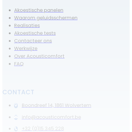
Akoestische panelen
Waarom geluidsschermen
Realisaties
Akoestische tests
Contacteer ons
Werkwijze
Over Acousticomfort
FAQ
CONTACT
Boondreef 14, 1861 Wolvertem
info@acousticomfort.be
+32 (0)15 345 228