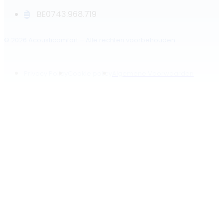
BE0743.968.719
© 2026 Acousticomfort – Alle rechten voorbehouden.
Privacy Policy
Cookie policy
Algemene Voorwaarden