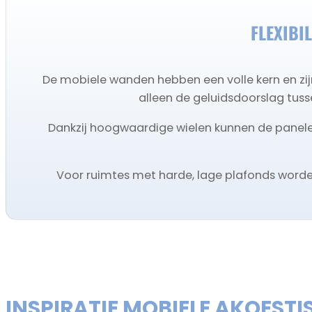
FLEXIBI
De mobiele wanden hebben een volle kern en zij
alleen de geluidsdoorslag tus
Dankzij hoogwaardige wielen kunnen de panele
Voor ruimtes met harde, lage plafonds worde
INSPIRATIE MOBIELE AKOEST