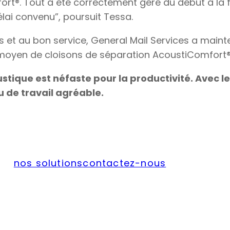
®. Tout a été correctement géré du début à la fin. 
délai convenu”, poursuit Tessa.
et au bon service, General Mail Services a maint
moyen de cloisons de séparation AcoustiComfort®
tique est néfaste pour la productivité. Avec 
u de travail agréable.
nos solutions
contactez-nous