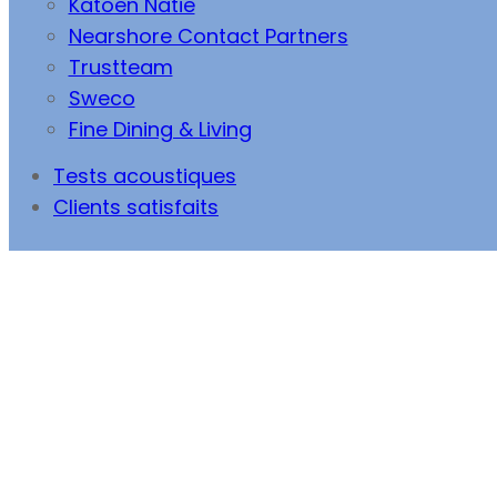
Katoen Natie
Nearshore Contact Partners
Trustteam
Sweco
Fine Dining & Living
Tests acoustiques
Clients satisfaits